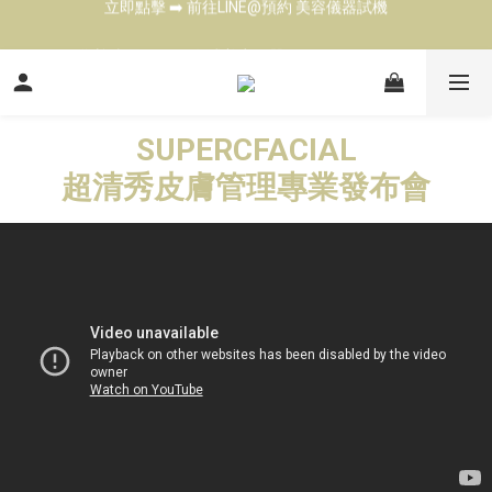
立即點擊 ➡️ 前往LINE@預約 美容儀器試機
歡迎來電 ☎️ 了解各式美容儀器  Tel: 02-27901343
台北高雄展示中心 👍 現場試機（預約制)
SUPERCFACIAL
立即點擊 ➡️ 前往LINE@預約 美容儀器試機
超清秀皮膚管理專業發布會