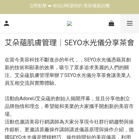
立即點擊 ➡️ 前往LINE@預約 美容儀器試機
立即點擊 ➡️ 前往LINE@預約 美容儀器試機
歡迎來電 ☎️ 了解各式美容儀器  Tel: 02-27901343
台北高雄展示中心 👍 現場試機（預約制)
艾朵蘊肌膚管理｜SEYO水光儀分享茶會
立即點擊 ➡️ 前往LINE@預約 美容儀器試機
在當今美容科技不斷進步的年代，，SEYO水光儀憑藉其創
新的技術和顯著的效果，吸引了眾多追求美麗的人們的關
注。艾朵蘊肌膚管理舉辦了SEYO水光儀分享茶會讓美業人
員互相交流與實際體驗。
活動由AdoreU艾朵蘊的創始人揭開序幕，並且分享他創立
品牌熱情和理念，希望能和美業的大家攜手開創新的美容市
場。
活動也邀請美容行銷講師為大家分享現今社群行銷趨勢與操
作頗析。更邀請原廠操作講師講述儀器原理與操作介紹，德
國SEYO水光儀是體積輕巧、操作時間短的美容儀器，利用