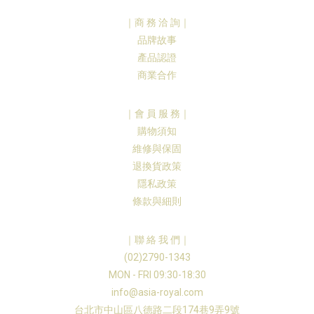
｜商 務 洽 詢｜
品牌故事
產品認證
商業合作
｜會 員 服 務｜
購物須知
維修與保固
退換貨政策
隱私政策
條款與細則
｜聯 絡 我 們｜
(02)2790-1343
MON - FRI 09:30-18:30
info@asia-royal.com
台北市中山區八德路二段174巷9弄9號