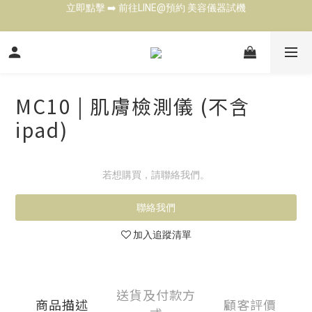
立即點擊 ➡️ 前往LINE@預約 美容儀器試機
立即點擊 ➡️ 前往LINE@預約 美容儀器試機
歡迎來電 ☎️ 了解各式美容儀器  Tel: 02-27901343
台北高雄展示中心 👍 現場試機（預約制)
MC10 | 肌膚檢測儀 (不含
立即點擊 ➡️ 前往LINE@預約 美容儀器試機
ipad)
若想購買，請聯絡我們。
聯絡我們
加入追蹤清單
送貨及付款方
商品描述
顧客評價