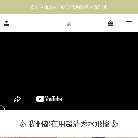
立即點擊 ➡️ 前往LINE@預約 美容儀器試機
台北高雄展示中心 👍 現場試機（預約制)
立即點擊 ➡️ 前往LINE@預約 美容儀器試機
👍 我們都在用超清秀水飛梭 👍