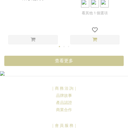
看其他 1 個選項
查看更多
｜商 務 洽 詢｜
品牌故事
產品認證
商業合作
｜會 員 服 務｜