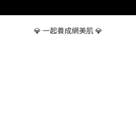
💎 一起養成網美肌 💎