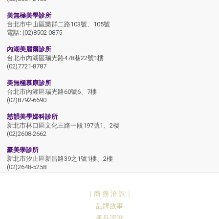
美無極美學診所
台北市中山區樂群二路103號、105號
電話: (02)8502-0875
內湖美麗爾診所
台北市內湖區瑞光路478巷22號1樓
(02)7721-8787
美無極慕康診所
台北市內湖區瑞光路60號6、7樓
(02)8792-6690
慈韻美學婦科診所
新北市林口區文化三路一段197號1、2樓
(02)2608-2662
豪美學診所
新北市汐止區新昌路39之1號1樓、2樓
(02)2648-5258
魅力必緹診所
台北市中山區中山北路三段57號2樓
｜商 務 洽 詢｜
電話: (02)2599-7797
品牌故事
樂瑅診所
產品認證