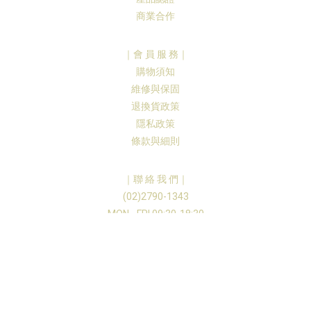
新北市林口區文化三路一段77號2樓
商業合作
(02)2600-8577
美上美皮膚科診所
｜會 員 服 務｜
新北市三重區正義北路104號
(02)8985-9060
購物須知
維修與保固
美上美皮膚科診所
退換貨政策
新北市三重區正義北路104號
電話: (02)8985-9060
隱私政策
條款與細則
美麗線時尚診所
台北市中山區南京東路二段76號2樓
(02)2567-5000
｜聯 絡 我 們｜
教主診所
(02)2790-1343
台北市大安區和平東路1段6號6樓、6樓之1
(02)2368-2980
MON - FRI 09:30-18:30
info@asia-royal.com
悅姿醫美診所
台北市中山區八德路二段174巷9弄9號
台北市中山區林森北路526號(1、2樓)
(02)2595-6736
亞御國際貿易有限公司
｜統編：89140047
原美學診所
桃園市桃園區新埔六街195號1至2樓
© 2023 ADORE U
(03)346-0330