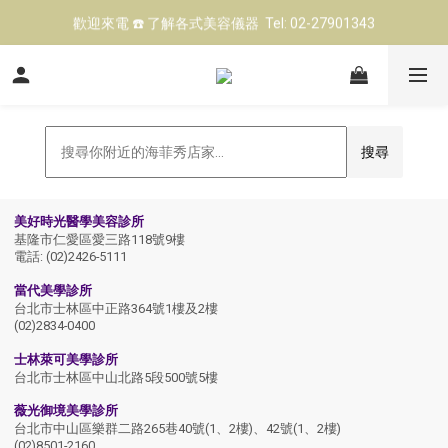
歡迎來電 ☎️ 了解各式美容儀器  Tel: 02-27901343
立即點擊 ➡️ 前往LINE@預約 美容儀器試機
台北高雄展示中心 👍 現場試機（預約制)
立即點擊 ➡️ 前往LINE@預約 美容儀器試機
搜尋
Leaflet
+
美好時光醫學美容診所
基隆市仁愛區愛三路118號9樓
−
電話: (02)2426-5111
當代美學診所
台北市士林區中正路364號1樓及2樓
(02)2834-0400
士林萊可美學診所
台北市士林區中山北路5段500號5樓
薇光御境美學診所
台北市中山區樂群二路265巷40號(1、2樓)、42號(1、2樓)
(02)8501-2160