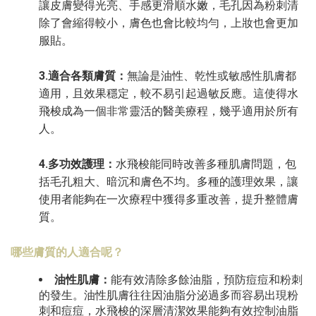
讓皮膚變得光亮、手感更滑順水嫩，毛孔因為粉刺清
除了會縮得較小，膚色也會比較均勻，上妝也會更加
服貼。
3.適合各類膚質：
無論是油性、乾性或敏感性肌膚都
適用，且效果穩定，較不易引起過敏反應。這使得水
飛梭成為一個非常靈活的醫美療程，幾乎適用於所有
人。
4.多功效護理：
水飛梭能同時改善多種肌膚問題，包
括毛孔粗大、暗沉和膚色不均。多種的護理效果，讓
使用者能夠在一次療程中獲得多重改善，提升整體膚
質。
哪些膚質的人適合呢？
油性肌膚：
能有效清除多餘油脂，預防痘痘和粉刺
的發生。油性肌膚往往因油脂分泌過多而容易出現粉
刺和痘痘，水飛梭的深層清潔效果能夠有效控制油脂