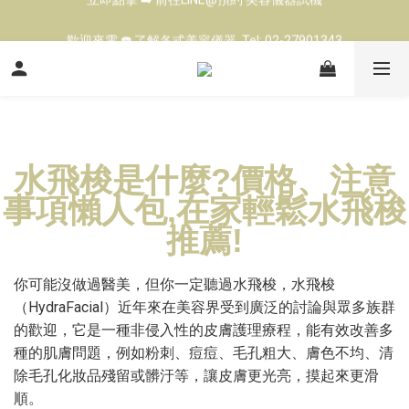
歡迎來電 ☎️ 了解各式美容儀器  Tel: 02-27901343
立即點擊 ➡️ 前往LINE@預約 美容儀器試機
台北高雄展示中心 👍 現場試機（預約制)
立即點擊 ➡️ 前往LINE@預約 美容儀器試機
水飛梭是什麼?價格、注意
事項懶人包,在家輕鬆水飛梭
推薦!
你可能沒做過醫美，但你一定聽過水飛梭，水飛梭
（HydraFacial）近年來在美容界受到廣泛的討論與眾多族群
的歡迎，它是一種非侵入性的皮膚護理療程，能有效改善多
種的肌膚問題，例如粉刺、痘痘、毛孔粗大、膚色不均、清
除毛孔化妝品殘留或髒汙等，讓皮膚更光亮，摸起來更滑
順。