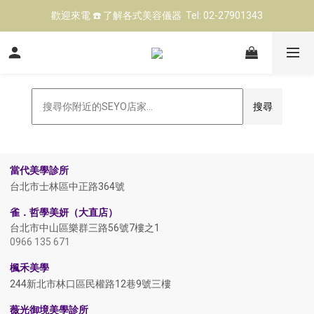
歡迎來電 ☎️ 了解各式美容儀器  Tel: 02-27901343
立即點擊 ➡️ 前往LINE@預約 美容儀器試機
台北高雄展示中心 👍 現場試機（預約制)
立即點擊 ➡️ 前往LINE@預約 美容儀器試機
搜尋
Leaflet
+
當代美學診所
−
台北市士林區中正路364號
雀．哲學美妍（大直店）
台北市中山區樂群三路56號7樓之1
0966 135 671
楓禾美學
244新北市林口區民權路12巷9號三樓
薇光御境美學診所